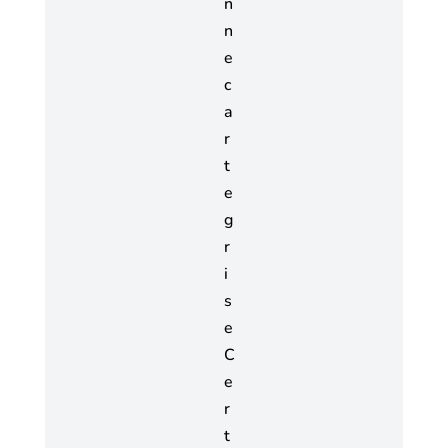
n
n
e
c
a
r
t
e
g
r
i
s
e
C
e
r
t