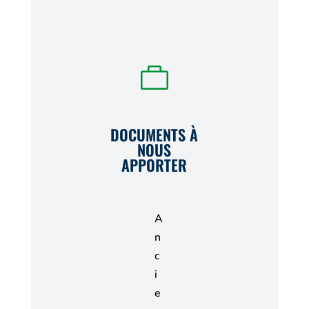

DOCUMENTS À
NOUS
APPORTER
A
n
c
i
e